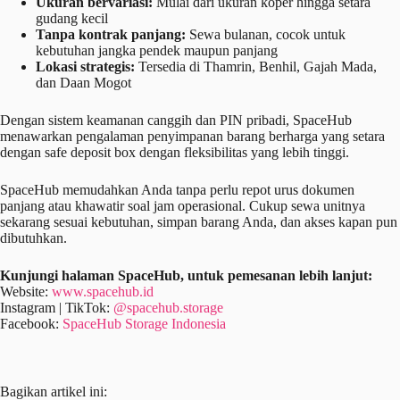
Ukuran bervariasi:
Mulai dari ukuran koper hingga setara
gudang kecil
Tanpa kontrak panjang:
Sewa bulanan, cocok untuk
kebutuhan jangka pendek maupun panjang
Lokasi strategis:
Tersedia di Thamrin, Benhil, Gajah Mada,
dan Daan Mogot
Dengan sistem keamanan canggih dan PIN pribadi, SpaceHub
menawarkan pengalaman penyimpanan barang berharga yang setara
dengan safe deposit box dengan fleksibilitas yang lebih tinggi.
SpaceHub memudahkan Anda tanpa perlu repot urus dokumen
panjang atau khawatir soal jam operasional. Cukup sewa unitnya
sekarang sesuai kebutuhan, simpan barang Anda, dan akses kapan pun
dibutuhkan.
Kunjungi halaman SpaceHub, untuk pemesanan lebih lanjut:
Website:
www.spacehub.id
Instagram | TikTok:
@spacehub.storage
Facebook:
SpaceHub Storage Indonesia
Bagikan artikel ini: