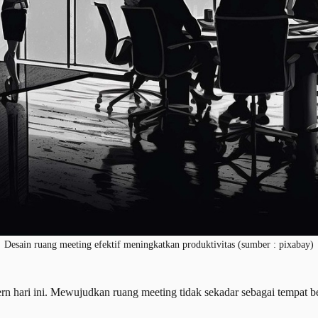
Desain ruang meeting efektif meningkatkan produktivitas (sumber : pixabay)
rn hari ini. Mewujudkan ruang meeting tidak sekadar sebagai tempat b